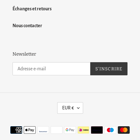
Échanges et retours
Nous contacter
Newsletter
S'INSCRIRE
D
EUR €
E
V
I
Moyens
S
de
E