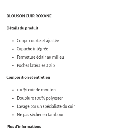
€349,00
Ajout
.
d'un
BLOUSON CUIR ROXANE
produit
à
Détails du produit
votre
panier
Coupe courte et ajustée
Capuche intégrée
Fermeture éclair au milieu
Poches latérales à zip
Composition et entretien
100% cuir de mouton
Doublure 100% polyester
Lavage par un spécialiste du cuir
Ne pas sécher en tambour
Plus d’informations