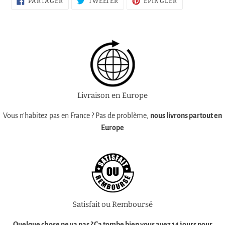
PARTAGER
TWEETER
ÉPINGLER
SUR
SUR
SUR
FACEBOOK
TWITTER
PINTEREST
Livraison en Europe
Vous n'habitez pas en France ? Pas de problème,
nous livrons partout en
Europe
Satisfait ou Remboursé
Quelque chose ne va pas ? Ça tombe bien vous avez
14 jours pour