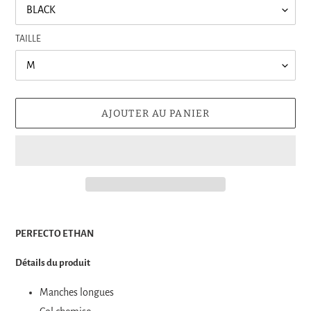
TAILLE
AJOUTER AU PANIER
€399,00
Ajout
.
d'un
PERFECTO ETHAN
produit
à
Détails du produit
votre
panier
Manches longues