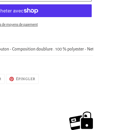
s de moyens de paiement
ton - Composition doublure : 100 % polyester - Nettoyage par un spécial
TWEETER
ÉPINGLER
R
ÉPINGLER
SUR
SUR
TWITTER
PINTEREST