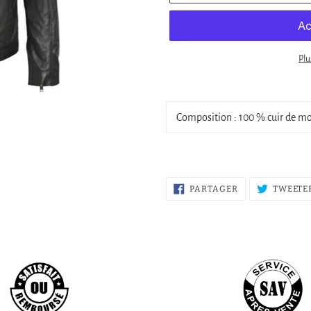
Plu
€359,00
Ajout
.
d'un
Composition : 100 % cuir de mou
produit
à
votre
panier
PARTAGER
PARTAGER
TWEETE
SUR
FACEBOOK