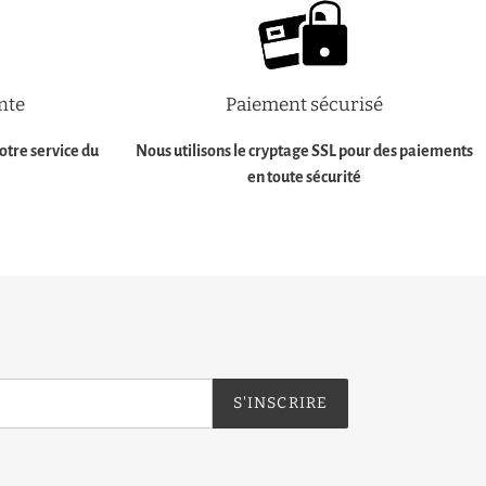
nte
Paiement sécurisé
tre service
du
Nous utilisons le cryptage SSL pour des
paiements
en toute sécurité
S'INSCRIRE