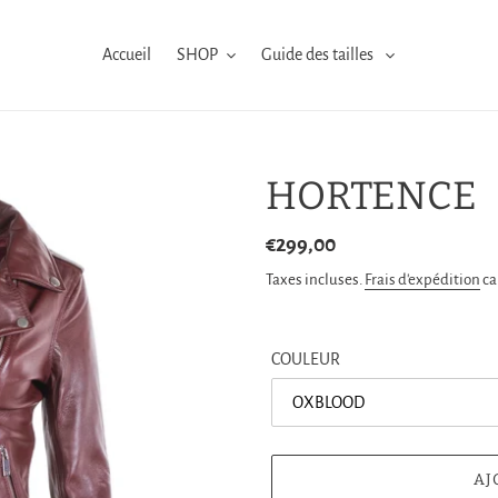
Accueil
SHOP
Guide des tailles
HORTENCE
Prix
€299,00
normal
Taxes incluses.
Frais d'expédition
ca
COULEUR
AJ