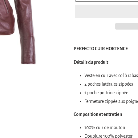
€299,00
Ajout
.
d'un
PERFECTO CUIR HORTENCE
produit
à
Détails du produit
votre
Veste en cuir avec col à rabas
panier
2 poches latérales zippées
1 poche poitrine zippée
Fermeture zippée aux poign
Composition et entretien
100% cuir de mouton
Doublure 100% polyester