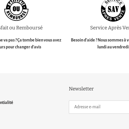
sfait ou Remboursé
Service Après Ve
e va pas ? Ça tombe bien vous avez
Besoin d'aide ?
Nous sommes à vo
ours pour changer d'avis
lundi au vendredi
Newsletter
ntialité