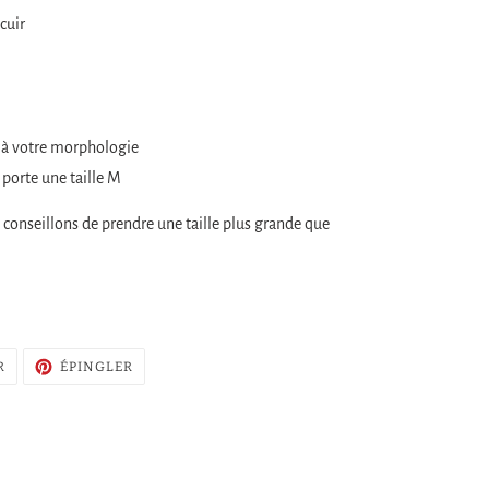
cuir
e à votre morphologie
porte une taille M
s conseillons de prendre une taille plus grande que
TWEETER
ÉPINGLER
R
ÉPINGLER
SUR
SUR
TWITTER
PINTEREST