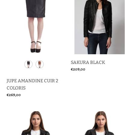
2
o
COLORIS
n
:
SAKURA BLACK
Prix
€209,00
normal
JUPE AMANDINE CUIR 2
COLORIS
Prix
€269,00
normal
DEBORAH
BARBARA