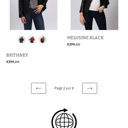
MELUSINE BLACK
Prix
€399,00
normal
BRITHNEY
Prix
€399,00
normal
Page 2 sur 8
PAGE
PAGE
PRÉCÉDENTE
SUIVANTE