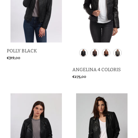
POLLY BLACK
Prix
€319,00
normal
ANGELINA 4 COLORIS
Prix
€275,00
normal
BRITHNEY
MELUSINE
BLACK